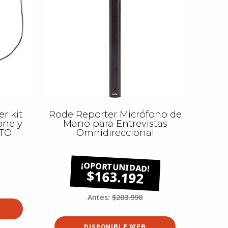
r kit
Rode Reporter Micrófono de
one y
Mano para Entrevistas
CTO
Omnidireccional
$163.192
Antes:
$203.990
DISPONIBLE WEB