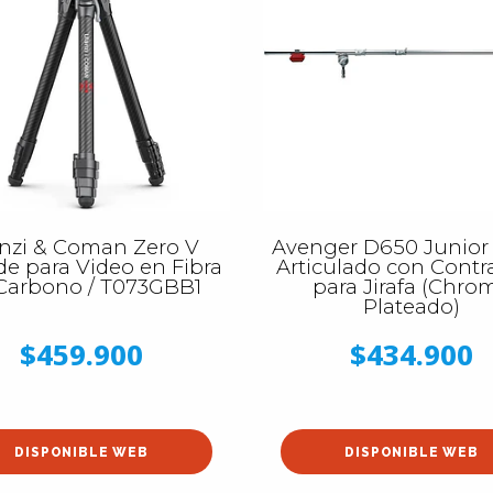
nzi & Coman Zero V
Avenger D650 Junior
de para Video en Fibra
Articulado con Cont
Carbono / T073GBB1
para Jirafa (Chro
Plateado)
$459.900
$434.900
DISPONIBLE WEB
DISPONIBLE WEB