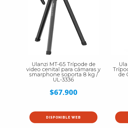
Ulanzi MT-65 Trípode de
Ula
video cenital para cámaras y
Trípo
smarphone soporta 8 kg /
de 
UL-3336
$67.900
DISPONIBLE WEB