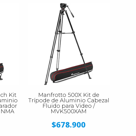
ch Kit
Manfrotto 500X Kit de
uminio
Trípode de Aluminio Cabezal
arador
Fluido para Video /
WINMA
MVK500XAM
$678.900