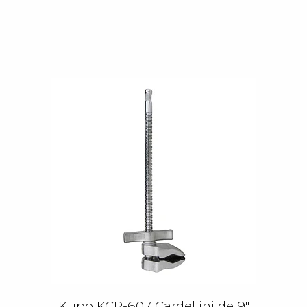
Kupo KCP-607 Cardellini de 9"