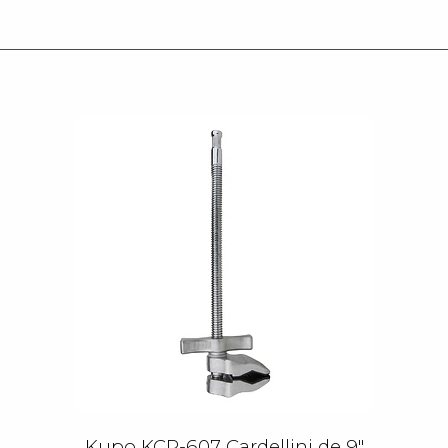
Kupo KCP-607 Cardellini de 9"