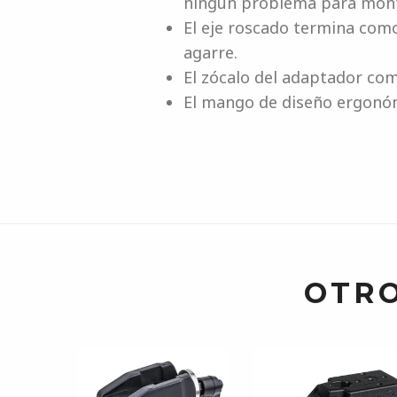
ningún problema para monta
El eje roscado termina com
agarre.
El zócalo del adaptador co
El mango de diseño ergonó
OTRO