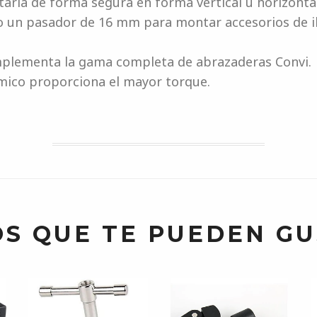
rla de forma segura en forma vertical u horizontal
o un pasador de 16 mm para montar accesorios de i
mplementa la gama completa de abrazaderas Convi.
mico proporciona el mayor torque.
S QUE TE PUEDEN G