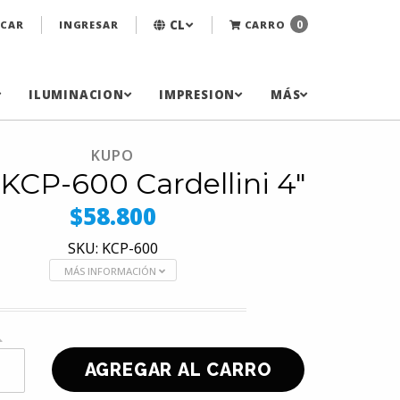
CL
0
CAR
INGRESAR
CARRO
ILUMINACION
IMPRESION
MÁS
KUPO
KCP-600 Cardellini 4"
$58.800
SKU: KCP-600
MÁS INFORMACIÓN