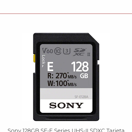
Sony 128GB SF-E Series UHS-II SDXC Tarjeta