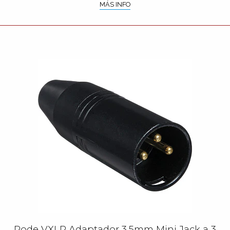
MÁS INFO
Rode VXLR Adaptador 3.5mm Mini Jack a 3