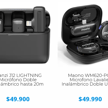
anzi J12 LIGHTNING
Maono WM620-P
Micrófono Doble
Microfono Lavali
lámbrico hasta 20m
Inalámbrico Doble 
$49.900
$49.990