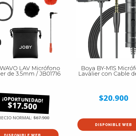
 WAVO LAV Micrófono
Boya BY-M1S Micró
ier de 3.5mm / JB01716
Lavalier con Cable 
$20.900
$17.500
RECIO NORMAL:
$67.900
DISPONIBLE WEB
DISPONIBLE WEB