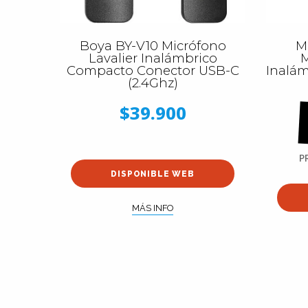
Boya BY-V10 Micrófono
M
Lavalier Inalámbrico
M
Compacto Conector USB-C
Inalám
(2.4Ghz)
$39.900
P
DISPONIBLE WEB
MÁS INFO