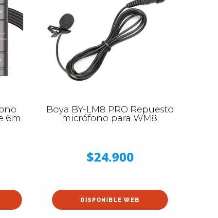
fono
Boya BY-LM8 PRO Repuesto
de 6m
micrófono para WM8.
$24.900
DISPONIBLE WEB