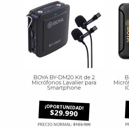
BOYA BY-DM20 Kit de 2
B
Micrófonos Lavalier para
Micró
Smartphone
I
$29.990
PRECIO NORMAL:
$103.900
P