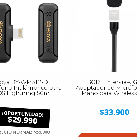
oya BY-WM3T2-D1
RODE Interview 
fono Inalámbrico para
Adaptador de Micróf
OS Lightning 50m
Mano para Wireles
$33.900
$29.990
RECIO NORMAL:
$56.900