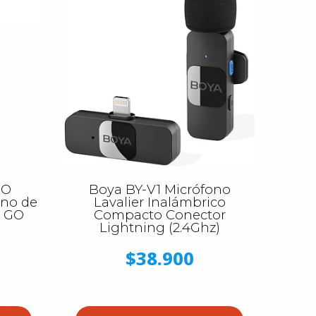
GO
Boya BY-V1 Micrófono
ono de
Lavalier Inalámbrico
s GO
Compacto Conector
Lightning (2.4Ghz)
$38.900