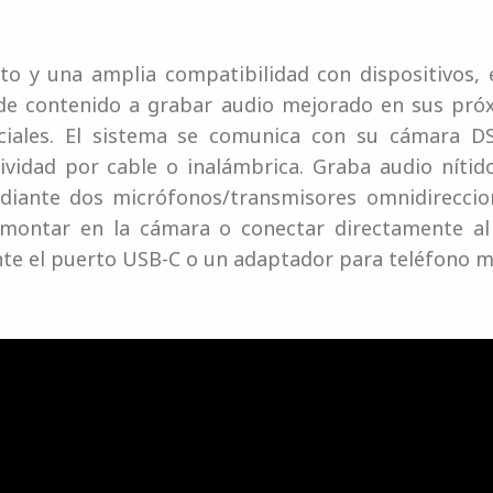
o y una amplia compatibilidad con dispositivos, 
 de contenido a grabar audio mejorado en sus próx
ociales. El sistema se comunica con su cámara D
vidad por cable o inalámbrica. Graba audio nítido
iante dos micrófonos/transmisores omnidirecciona
montar en la cámara o conectar directamente al
te el puerto USB-C o un adaptador para teléfono mó