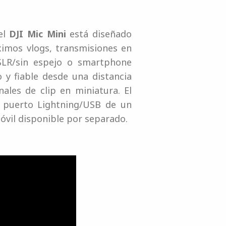
el
DJI Mic Mini
está diseñado
imos vlogs, transmisiones en
SLR/sin espejo o smartphone
 y fiable desde una distancia
les de clip en miniatura. El
 puerto Lightning/USB de un
vil disponible por separado.