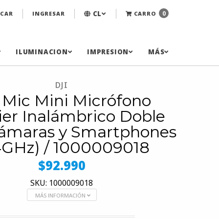
CL
0
CAR
INGRESAR
CARRO
ILUMINACION
IMPRESION
MÁS
DJI
 Mic Mini Micrófono
ier Inalámbrico Doble
ámaras y Smartphones
4GHz) / 1000009018
$92.990
SKU: 1000009018
MÁS INFORMACIÓN