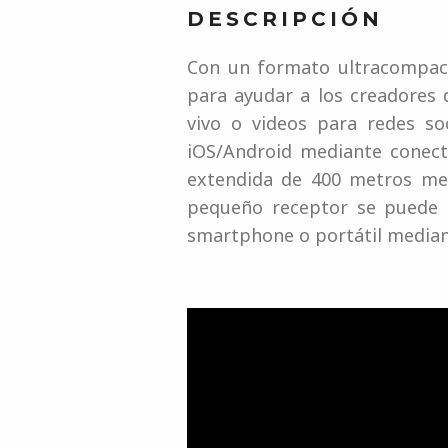
DESCRIPCIÓN
Con un formato ultracompact
para ayudar a los creadores
vivo o videos para redes s
iOS/Android mediante conecti
extendida de 400 metros med
pequeño receptor se puede 
smartphone o portátil median