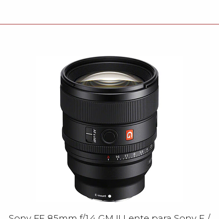
Sony FE 85mm f/1.4 GM II Lente para Sony E /