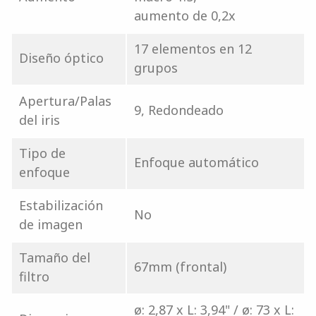
aumento de 0,2x
17 elementos en 12
Diseño óptico
grupos
Apertura/Palas
9, Redondeado
del iris
Tipo de
Enfoque automático
enfoque
Estabilización
No
de imagen
Tamaño del
67mm (frontal)
filtro
ø: 2,87 x L: 3,94" / ø: 73 x L: