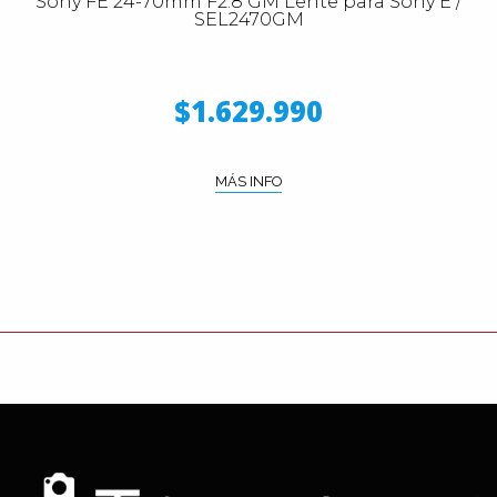
Sony FE 24-70mm F2.8 GM Lente para Sony E /
SEL2470GM
$1.629.990
MÁS INFO