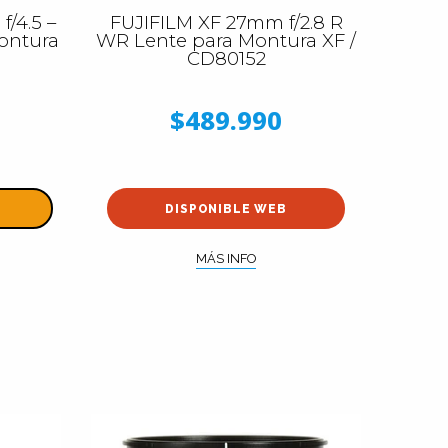
/4.5 –
FUJIFILM XF 27mm f/2.8 R
Montura
WR Lente para Montura XF /
CD80152
$489.990
DISPONIBLE WEB
MÁS INFO