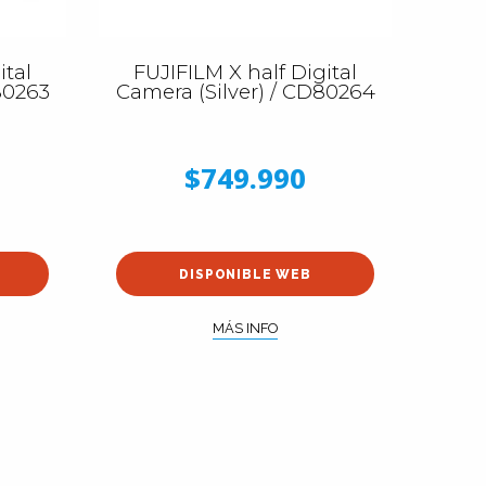
ital
FUJIFILM X half Digital
80263
Camera (Silver) / CD80264
$749.990
DISPONIBLE WEB
MÁS INFO