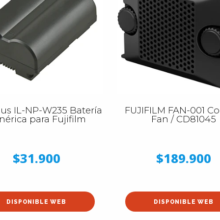
us IL-NP-W235 Batería
FUJIFILM FAN-001 Co
nérica para Fujifilm
Fan / CD81045
$31.900
$189.900
DISPONIBLE WEB
DISPONIBLE WEB