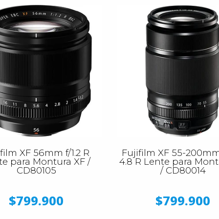
ifilm XF 56mm f/1.2 R
Fujifilm XF 55-200mm 
te para Montura XF /
4.8 R Lente para Mont
CD80105
/ CD80014
$799.900
$799.900