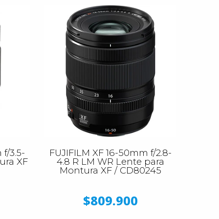
f/3.5-
FUJIFILM XF 16-50mm f/2.8-
ura XF
4.8 R LM WR Lente para
Montura XF / CD80245
$809.900