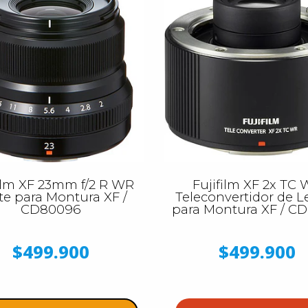
film XF 23mm f/2 R WR
Fujifilm XF 2x TC
te para Montura XF /
Teleconvertidor de L
CD80096
para Montura XF / C
$499.900
$499.900