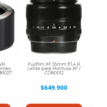
 WR
Fujifilm XF 35mm f/1,4 R
entes
Lente para Montura XF /
D81027
CD80012
$649.900