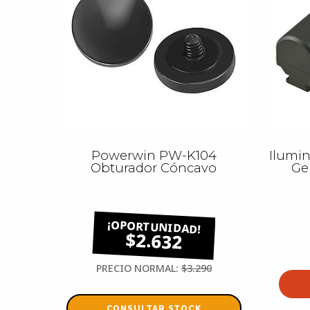
Powerwin PW-K104
Ilumin
Obturador Cóncavo
Ge
$2.632
PRECIO NORMAL:
$3.290
CONSULTAR STOCK