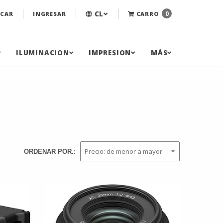
CL
0
CAR
INGRESAR
CARRO
ILUMINACION
IMPRESION
MÁS
ORDENAR POR.: