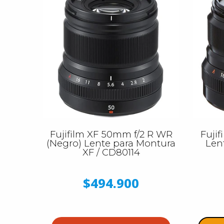
Fujifilm XF 50mm f/2 R WR
Fuji
(Negro) Lente para Montura
Len
XF / CD80114
$494.900