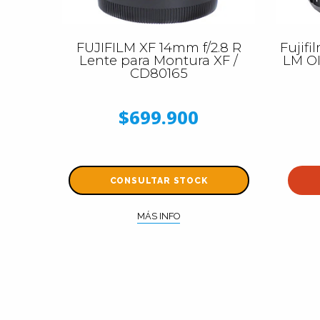
FUJIFILM XF 14mm f/2.8 R
Fujifi
Lente para Montura XF /
LM OI
CD80165
$699.900
CONSULTAR STOCK
MÁS INFO