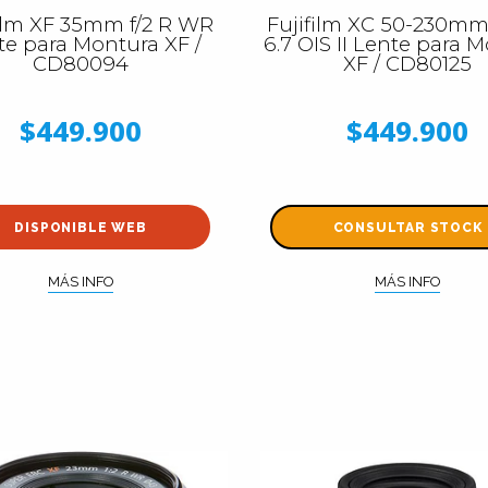
film XF 35mm f/2 R WR
Fujifilm XC 50-230mm f
te para Montura XF /
6.7 OIS II Lente para 
CD80094
XF / CD80125
$449.900
$449.900
DISPONIBLE WEB
CONSULTAR STOCK
MÁS INFO
MÁS INFO