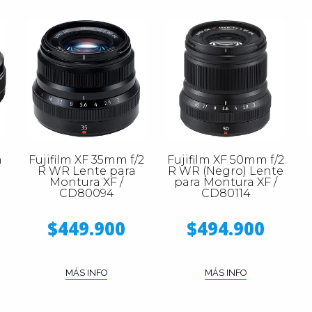
m
Fujifilm XF 35mm f/2
Fujifilm XF 50mm f/2
R WR Lente para
R WR (Negro) Lente
Montura XF /
para Montura XF /
CD80094
CD80114
$449.900
$494.900
MÁS INFO
MÁS INFO