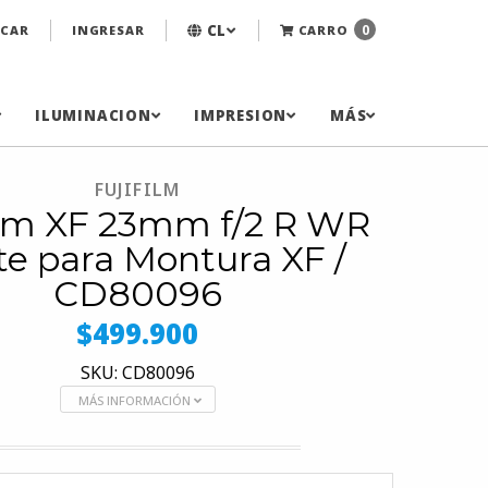
CL
0
CAR
INGRESAR
CARRO
ILUMINACION
IMPRESION
MÁS
FUJIFILM
ilm XF 23mm f/2 R WR
te para Montura XF /
CD80096
$499.900
SKU: CD80096
MÁS INFORMACIÓN