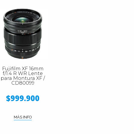
Fujifilm XF 16mm
f/1.4 R WR Lente
para Montura XF /
CD80099
$999.900
MÁS INFO