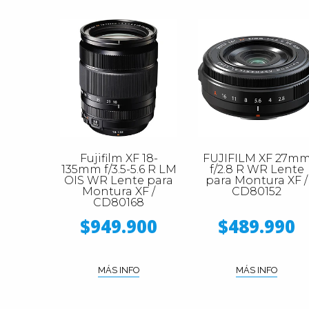
Fujifilm XF 18-
FUJIFILM XF 27m
135mm f/3.5-5.6 R LM
f/2.8 R WR Lente
OIS WR Lente para
para Montura XF /
Montura XF /
CD80152
CD80168
$949.900
$489.990
MÁS INFO
MÁS INFO