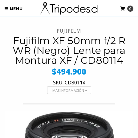
0
MENU
FUJIFILM
Fujifilm XF 50mm f/2 R
WR (Negro) Lente para
Montura XF / CD80114
$494.900
SKU: CD80114
MÁS INFORMACIÓN