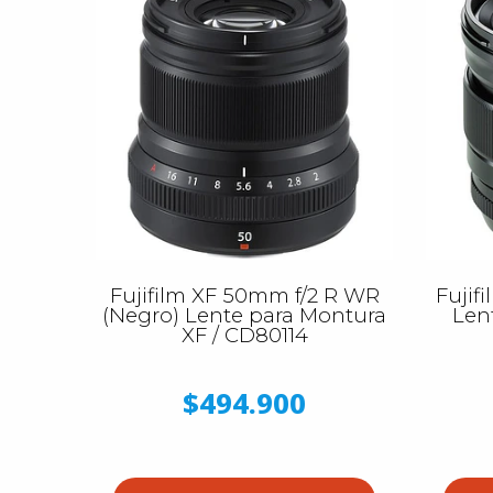
Fujifilm XF 50mm f/2 R WR
Fujif
(Negro) Lente para Montura
Len
XF / CD80114
$494.900