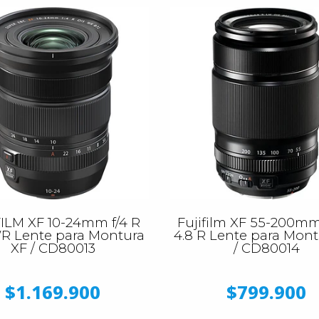
FILM XF 10-24mm f/4 R
Fujifilm XF 55-200mm 
R Lente para Montura
4.8 R Lente para Mont
XF / CD80013
/ CD80014
$1.169.900
$799.900