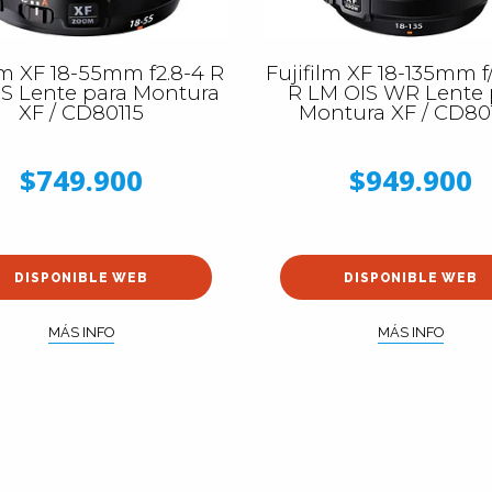
lm XF 18-55mm f2.8-4 R
Fujifilm XF 18-135mm f/
S Lente para Montura
R LM OIS WR Lente 
XF / CD80115
Montura XF / CD80
$749.900
$949.900
DISPONIBLE WEB
DISPONIBLE WEB
MÁS INFO
MÁS INFO