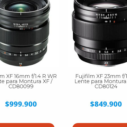
ilm XF 16mm f/1.4 R WR
Fujifilm XF 23mm f/1
te para Montura XF /
Lente para Montura 
CD80099
CD80124
$999.900
$849.900