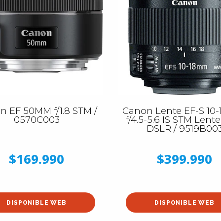
n EF 50MM f/1.8 STM /
Canon Lente EF-S 10
0570C003
f/4.5-5.6 IS STM Lent
DSLR / 9519B00
$169.990
$399.990
DISPONIBLE WEB
DISPONIBLE WEB