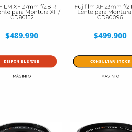
FILM XF 27mm f/2.8 R
Fujifilm XF 23mm f/2
nte para Montura XF /
Lente para Montura 
CD80152
CD80096
$489.990
$499.900
DISPONIBLE WEB
CONSULTAR STOCK
MÁS INFO
MÁS INFO