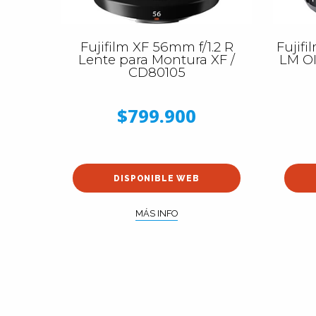
Fujifilm XF 56mm f/1.2 R
Fujifi
Lente para Montura XF /
LM OI
CD80105
$799.900
DISPONIBLE WEB
MÁS INFO