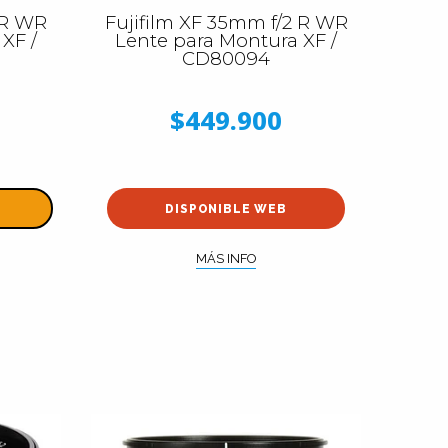
 R WR
Fujifilm XF 35mm f/2 R WR
XF /
Lente para Montura XF /
CD80094
$449.900
DISPONIBLE WEB
MÁS INFO