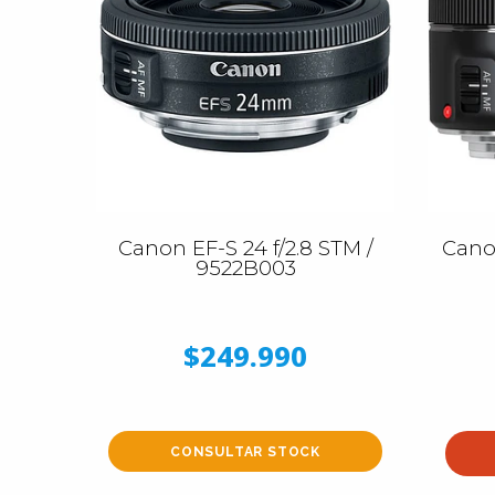
Canon EF-S 24 f/2.8 STM /
Cano
9522B003
$249.990
CONSULTAR STOCK