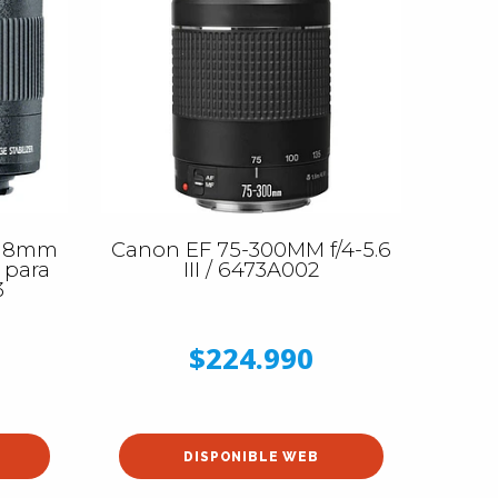
-18mm
Canon EF 75-300MM f/4-5.6
e para
III / 6473A002
3
$224.990
DISPONIBLE WEB