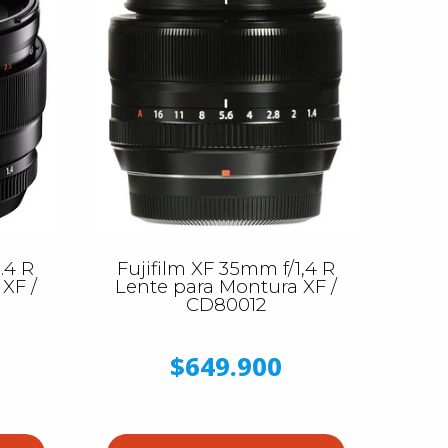
.4 R
Fujifilm XF 35mm f/1,4 R
XF /
Lente para Montura XF /
CD80012
$649.900