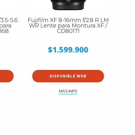
3.5-5.6
Fujifilm XF 8-16mm f/2.8 R LM
para
WR Lente para Montura XF /
168
CD80171
$1.599.900
DISPONIBLE WEB
MÁS INFO