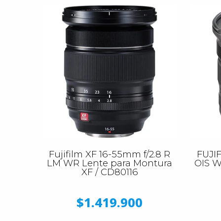
Fujifilm XF 16-55mm f/2.8 R
FUJI
LM WR Lente para Montura
OIS W
XF / CD80116
$1.419.900