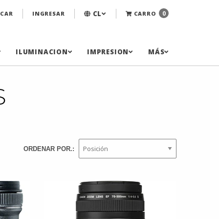
CL
0
CAR
INGRESAR
CARRO
ILUMINACION
IMPRESION
MÁS
S
ORDENAR POR.: