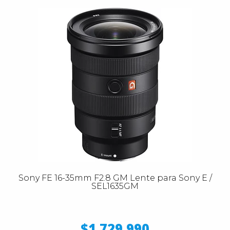
Sony FE 16-35mm F2.8 GM Lente para Sony E /
SEL1635GM
$1.729.990