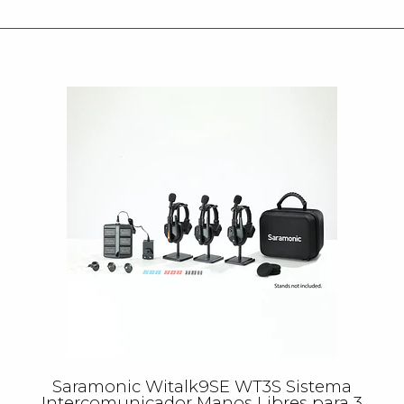
Saramonic Witalk9SE WT3S Sistema
Intercomunicador Manos Libres para 3