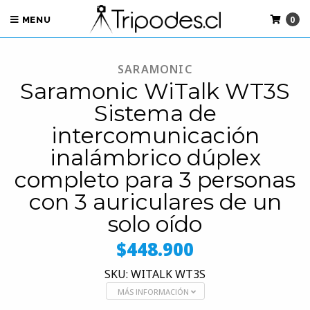
0
MENU
SARAMONIC
Saramonic WiTalk WT3S
Sistema de
intercomunicación
inalámbrico dúplex
completo para 3 personas
con 3 auriculares de un
solo oído
$448.900
SKU: WITALK WT3S
MÁS INFORMACIÓN