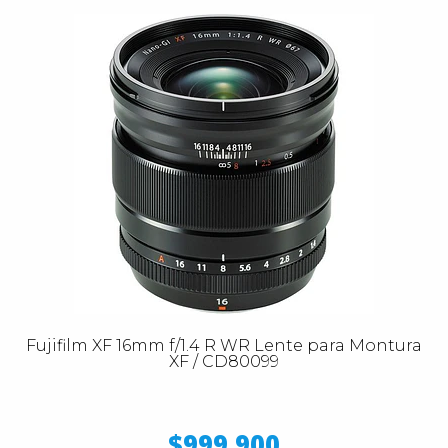
Fujifilm XF 16mm f/1.4 R WR Lente para Montura
XF / CD80099
$999.900