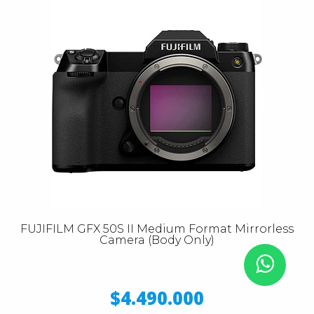
FUJIFILM GFX 50S II Medium Format Mirrorless
Camera (Body Only)
$4.490.000