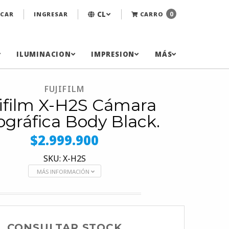
CL
0
CAR
INGRESAR
CARRO
ILUMINACION
IMPRESION
MÁS
FUJIFILM
ifilm X-H2S Cámara
ográfica Body Black.
$2.999.900
SKU: X-H2S
MÁS INFORMACIÓN
CONSULTAR STOCK