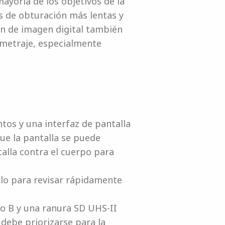
ayoría de los objetivos de la
des de obturación más lentas y
ión de imagen digital también
 metraje, especialmente
ntos y una interfaz de pantalla
que la pantalla se puede
ntalla contra el cuerpo para
llo para revisar rápidamente
po B y una ranura SD UHS-II
 debe priorizarse para la