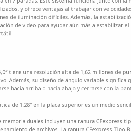
 en 7 paradas. Este sistema funciona junto con la m
bilizados, y ofrece ventajas al trabajar con velocida
es de iluminación difíciles. Además, la estabilizac
ación de video para ayudar aún más a estabilizar el
átil.
,0″ tiene una resolución alta de 1,62 millones de pu
tivo. Además, su diseño de ángulo variable significa 
narse hacia arriba o hacia abajo y cerrarse con la pa
ca de 1,28″ en la placa superior es un medio senci
de memoria duales incluyen una ranura CFexpress ti
acenamiento de archivos. La ranura CFexpress Tipo B