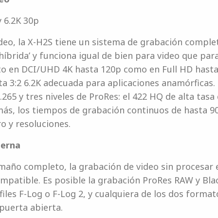
 6.2K 30p
ideo, la X-H2S tiene un sistema de grabación comple
híbrida’ y funciona igual de bien para video que par
anto en DCI/UHD 4K hasta 120p como en Full HD hast
ta 3:2 6.2K adecuada para aplicaciones anamórficas
265 y tres niveles de ProRes: el 422 HQ de alta tasa 
s, los tiempos de grabación continuos de hasta 90
o y resoluciones.
terna
año completo, la grabación de video sin procesar 
mpatible. Es posible la grabación ProRes RAW y Bla
iles F-Log o F-Log 2, y cualquiera de los dos forma
puerta abierta.