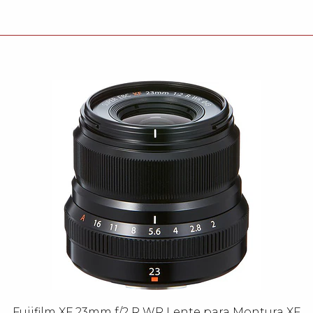
Fujifilm XF 23mm f/2 R WR Lente para Montura XF