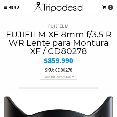
0
MENU
FUJIFILM
FUJIFILM XF 8mm f/3.5 R
WR Lente para Montura
XF / CD80278
$859.990
SKU: CD80278
MÁS INFORMACIÓN