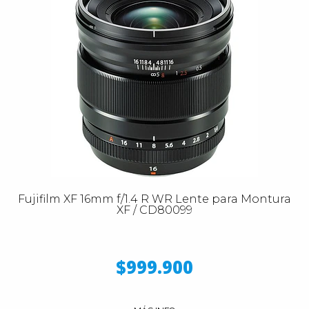
Fujifilm XF 16mm f/1.4 R WR Lente para Montura
XF / CD80099
$999.900