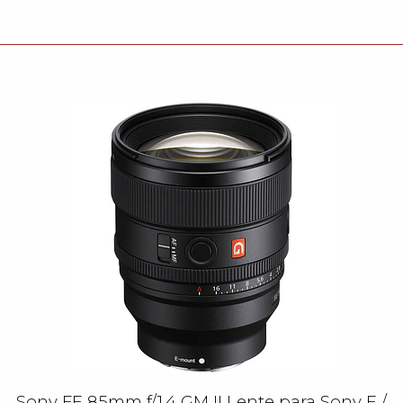
Sony FE 85mm f/1.4 GM II Lente para Sony E /