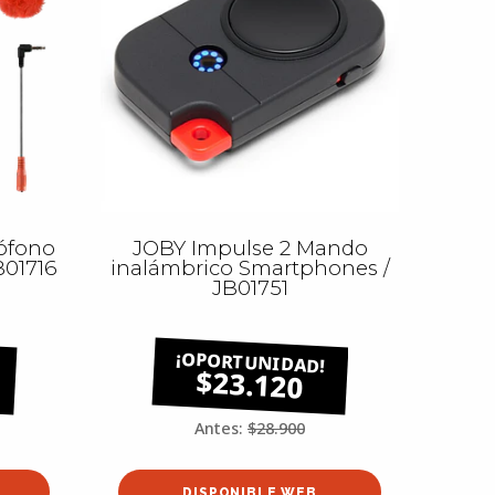
ófono
JOBY Impulse 2 Mando
B01716
inalámbrico Smartphones /
JB01751
$23.120
Antes:
$28.900
DISPONIBLE WEB