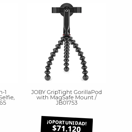
n-1
JOBY GripTight GorillaPod
elfie,
with MagSafe Mount /
765
JB01753
$71.120