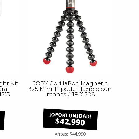
ght Kit
JOBY GorillaPod Magnetic
ara
325 Mini Trípode Flexible con
1515
Imanes / JB01506
$42.990
Antes:
$44.990