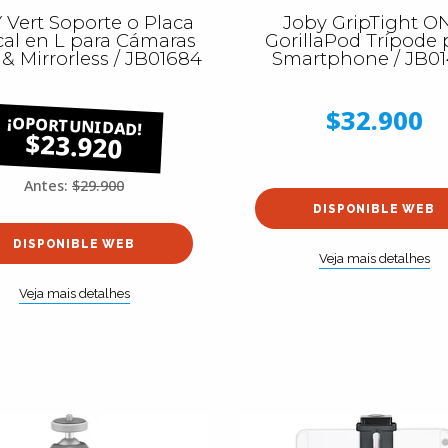
 Vert Soporte o Placa
Joby GripTight O
cal en L para Cámaras
GorillaPod Trípode 
& Mirrorless / JB01684
Smartphone / JB01
$32.900
$23.920
Antes:
$29.900
DISPONIBLE WEB
DISPONIBLE WEB
Veja mais detalhes
Veja mais detalhes