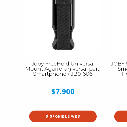
Joby FreeHold Universal
JOBY 
Mount Agarre Universal para
Sma
Smartphone / JB01606
Ho
$7.900
DISPONIBLE WEB