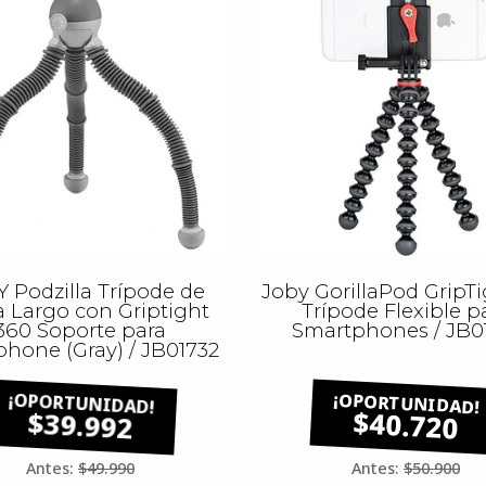
 Podzilla Trípode de
Joby GorillaPod GripTi
 Largo con Griptight
Trípode Flexible p
360 Soporte para
Smartphones / JB0
hone (Gray) / JB01732
$39.992
$40.720
Antes:
$49.990
Antes:
$50.900