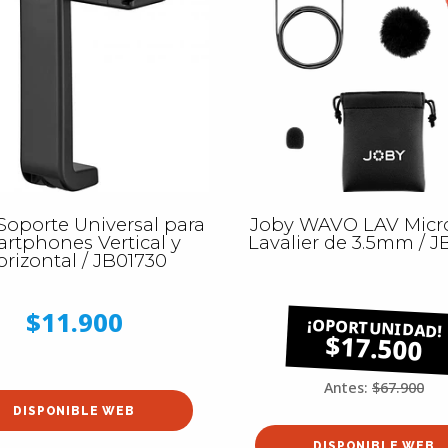
Soporte Universal para
Joby WAVO LAV Micr
rtphones Vertical y
Lavalier de 3.5mm / J
rizontal / JB01730
$11.900
$17.500
Antes:
$67.900
DISPONIBLE WEB
DISPONIBLE WEB