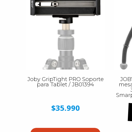
Joby GripTight PRO Soporte
JOBY
para Tablet / JB01394
mesa
Smarp
$35.990