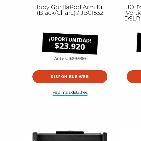
Joby GorillaPod Arm Kit
JOBY
(Black/Charc) / JB01532
Verti
DSLR 
$23.920
Antes:
$29.900
DISPONIBLE WEB
Veja mais detalhes