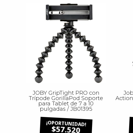
JOBY GripTight PRO con
Job
Trípode GorillaPod Soporte
Action
para Tablet de 7 a 10
pulgadas / JB01395
$57.520