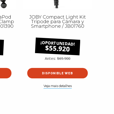
laPod
JOBY Compact Light Kit
 Clamp
Trípode para Cámara y
B01390
Smartphone / JB01760
$55.920
Antes:
$69.900
DISPONIBLE WEB
Veja mais detalhes