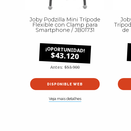
Joby Podzilla Mini Trípode
Job
Flexible con Clamp para
Trípod
Smartphone / JB01731
de 
$43.120
Antes:
$53.900
DISPONIBLE WEB
Veja mais detalhes