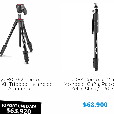
y JB01762 Compact
JOBY Compact 2-i
 Kit Tripode Liviano de
Monopie, Caña, Palo S
Aluminio
Selfie Stick / JB01
$68.900
$63.920