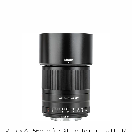
Viltrox AF 56mm f/1.4 XF Lente para FUJIFILM