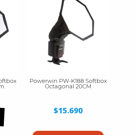
oftbox
Powerwin PW-K188 Softbox
m.
Octagonal 20CM
$15.690