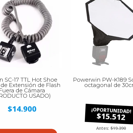
n SC-17 TTL Hot Shoe
Powerwin PW-K189 S
 de Extensión de Flash
octagonal de 30c
Fuera de Cámara
PRODUCTO USADO)
$14.900
$15.512
Antes:
$19.390