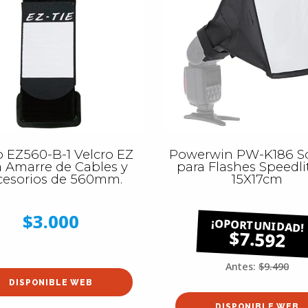
 EZ560-B-1 Velcro EZ
Powerwin PW-K186 S
a Amarre de Cables y
para Flashes Speedli
cesorios de 560mm.
15X17cm
$3.000
$7.592
Antes:
$9.490
DISPONIBLE WEB
DISPONIBLE WEB