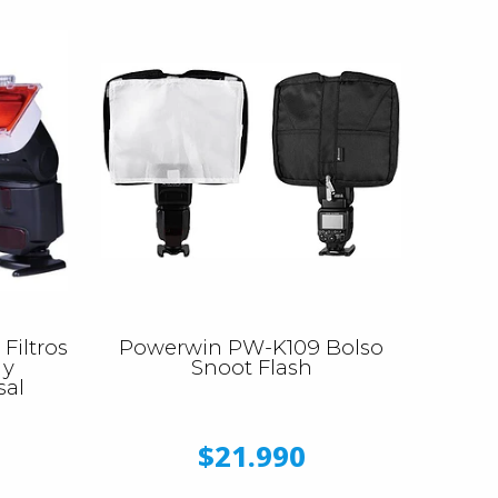
Filtros
Powerwin PW-K109 Bolso
 y
Snoot Flash
sal
$21.990