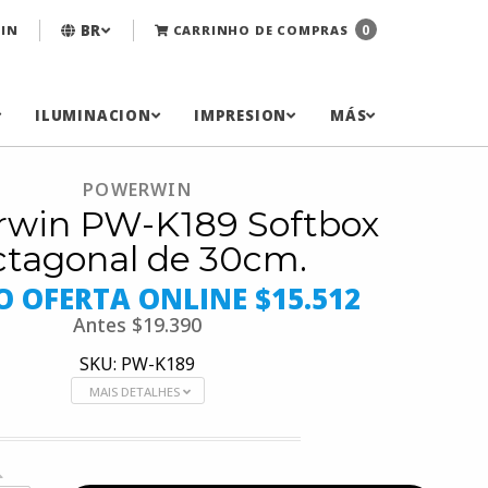
BR
0
IN
CARRINHO DE COMPRAS
ILUMINACION
IMPRESION
MÁS
POWERWIN
win PW-K189 Softbox
ctagonal de 30cm.
O OFERTA ONLINE $15.512
Antes
$19.390
SKU: PW-K189
MAIS DETALHES