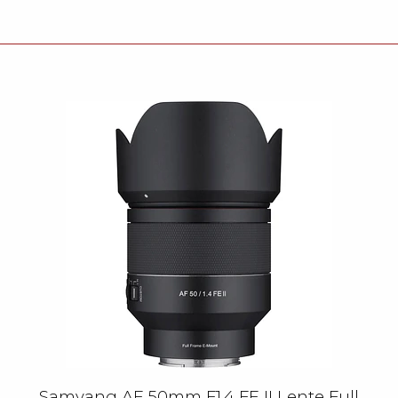
Samyang AF 50mm F1.4 FE II Lente Full