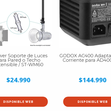
er Soporte de Luces
GODOX AC400 Adapta
ara Pared o Techo
Corriente para AD4
tensible / ST-WM60
$24.990
$144.990
DISPONIBLE WEB
DISPONIBLE WEB