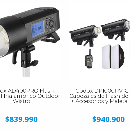
ox AD400PRO Flash
Godox DP1000IIIV-C 
il Inalámbrico Outdoor
Cabezales de Flash d
Wistro
+ Accesorios y Maleta
$839.990
$940.900