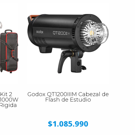
Kit 2
Godox QT1200IIIM Cabezal de
e 1000W
Flash de Estudio
 Rigida
$1.085.990