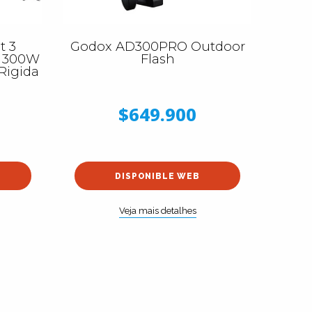
t 3
Godox AD300PRO Outdoor
e 300W
Flash
 Rigida
$649.900
DISPONIBLE WEB
Veja mais detalhes