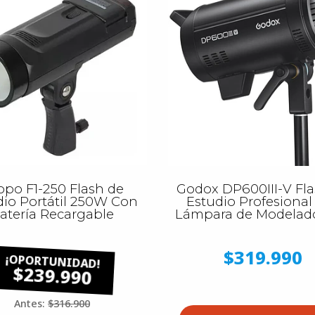
opo F1-250 Flash de
Godox DP600III-V Fla
dio Portátil 250W Con
Estudio Profesional
atería Recargable
Lámpara de Modelad
$319.990
$239.990
Antes:
$316.900