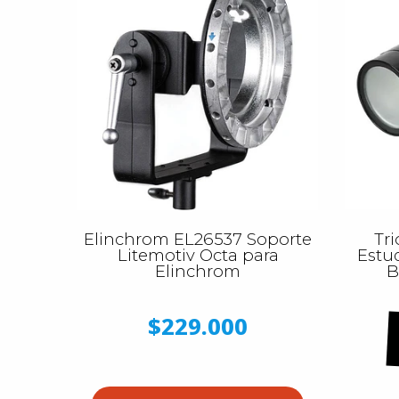
Elinchrom EL26537 Soporte
Tri
Litemotiv Octa para
Estu
Elinchrom
B
$229.000