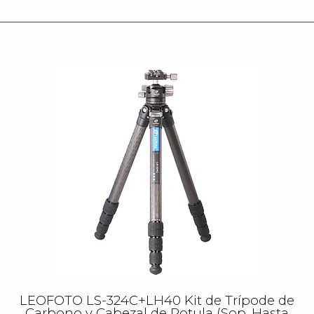
LEOFOTO LS-324C+LH40 Kit de Trípode de
Carbono y Cabezal de Rotula (Sop. Hasta