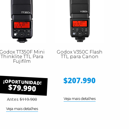
Godox TT350F Mini
Godox V350C Flash
Thinklite TTL Para
TTL para Canon
Fujifilm
$207.990
$79.990
Antes
$119.900
Veja mais detalhes
Veja mais detalhes