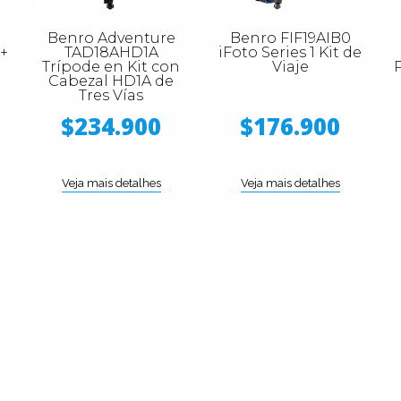
Benro Adventure
Benro FIF19AIB0
 +
TAD18AHD1A
iFoto Series 1 Kit de
Trípode en Kit con
Viaje
Cabezal HD1A de
Tres Vías
$234.900
$176.900
Veja mais detalhes
Veja mais detalhes