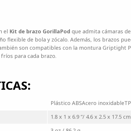
n el
Kit de brazo GorillaPod
que admita cámaras de 
eño flexible de bola y zócalo. Además, los brazos p
también son compatibles con la montura Griptight PR
fríos para cada brazo.
ICAS:
Plástico ABSAcero inoxidableT
1.8 x 1 x 6.9 “/ 4.6 x 2.5 x 17.5 cm
3 oz / 86.2 g