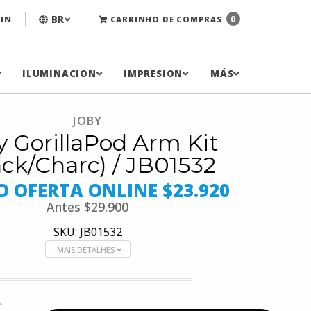
BR
0
IN
CARRINHO DE COMPRAS
ILUMINACION
IMPRESION
MÁS
JOBY
y GorillaPod Arm Kit
ack/Charc) / JB01532
O OFERTA ONLINE $23.920
Antes
$29.900
SKU: JB01532
MAIS DETALHES