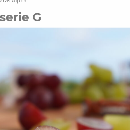
aras Alpha.
 serie G