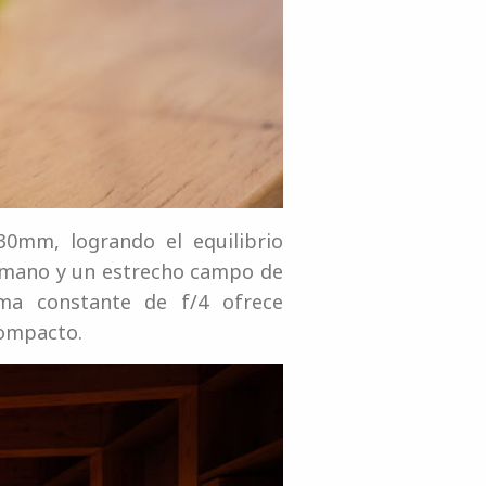
30mm, logrando el equilibrio
n mano y un estrecho campo de
ima constante de f/4 ofrece
compacto.