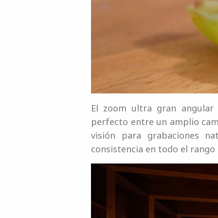
El zoom ultra gran angular 
perfecto entre un amplio cam
visión para grabaciones na
consistencia en todo el rang