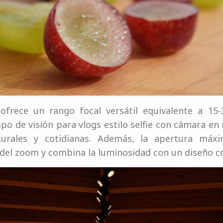
ofrece un rango focal versátil equivalente a 15-
po de visión para vlogs estilo selfie con cámara e
turales y cotidianas. Además, la apertura máx
o del zoom y combina la luminosidad con un diseño 