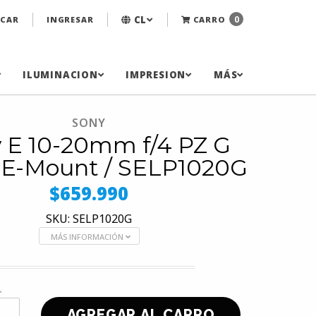
CL
0
CAR
INGRESAR
CARRO
ILUMINACION
IMPRESION
MÁS
SONY
 E 10-20mm f/4 PZ G
 E-Mount / SELP1020G
$659.990
SKU: SELP1020G
MÁS INFORMACIÓN