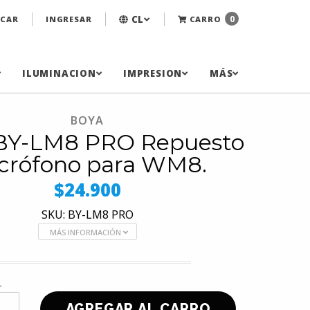
CL
0
CAR
INGRESAR
CARRO
ILUMINACION
IMPRESION
MÁS
BOYA
BY-LM8 PRO Repuesto
crófono para WM8.
$24.900
SKU: BY-LM8 PRO
MÁS INFORMACIÓN