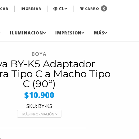
CL
0
CAR
INGRESAR
CARRO
ILUMINACION
IMPRESION
MÁS
BOYA
a BY-K5 Adaptador
a Tipo C a Macho Tipo
C (90º)
$10.900
SKU: BY-K5
MÁS INFORMACIÓN