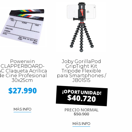
Powerwin
Joby GorillaPod
CLAPPERBOARD-
GripTight Kit
AC Claqueta Acrílica
Trípode Flexible
de Cine Profesional
para Smartphones /
30x25cm
JB01515
$27.990
$40.720
MÁS INFO
PRECIO NORMAL
$50.900
MÁS INFO