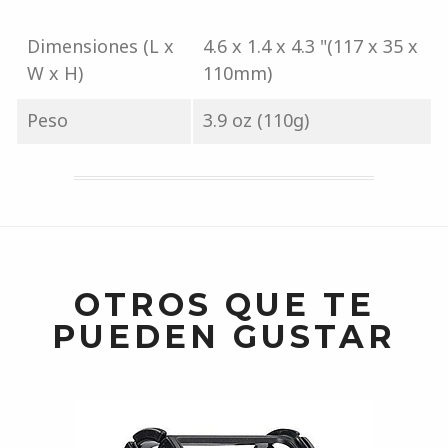
Dimensiones (L x
4.6 x 1.4 x 4.3 "(117 x 35 x
W x H)
110mm)
Peso
3.9 oz (110g)
OTROS QUE TE
PUEDEN GUSTAR