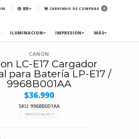
BR
0
IN
CARRINHO DE COMPRAS
ILUMINACION
IMPRESION
MÁS
CANON
on LC-E17 Cargador
al para Batería LP-E17 /
9968B001AA
$36.990
SKU: 9968B001AA
MAIS DETALHES