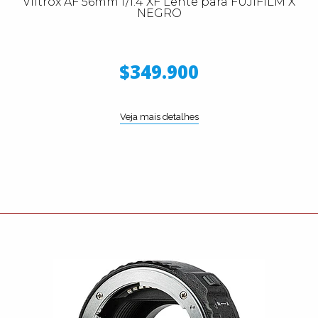
Viltrox AF 56mm f/1.4 XF Lente para FUJIFILM X
NEGRO
$349.900
Veja mais detalhes