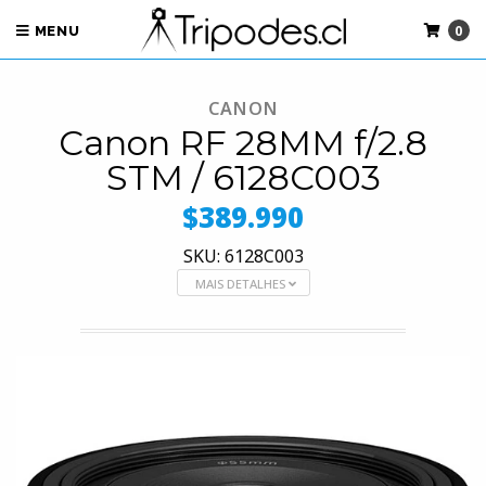
0
MENU
CANON
Canon RF 28MM f/2.8
STM / 6128C003
$389.990
SKU: 6128C003
MAIS DETALHES