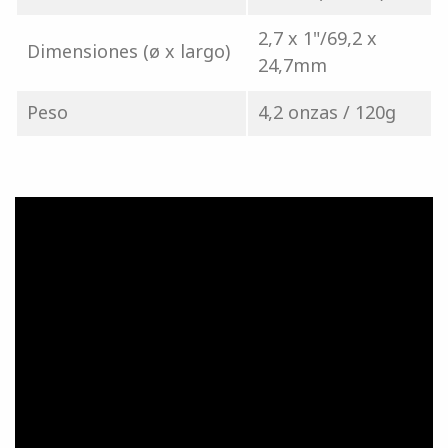
2,7 x 1"/69,2 x
Dimensiones (ø x largo)
24,7mm
Peso
4,2 onzas / 120g