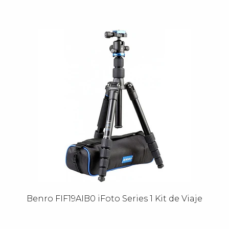
Benro FIF19AIB0 iFoto Series 1 Kit de Viaje