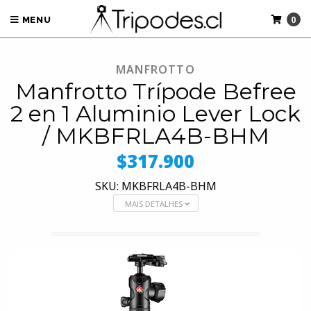
0
MENU
MANFROTTO
Manfrotto Trípode Befree
2 en 1 Aluminio Lever Lock
/ MKBFRLA4B-BHM
$317.900
SKU: MKBFRLA4B-BHM
MAIS DETALHES