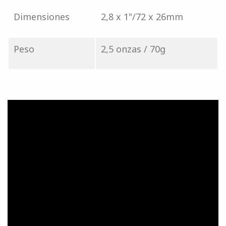
Dimensiones
2,8 x 1"/72 x 26mm
Peso
2,5 onzas / 70g