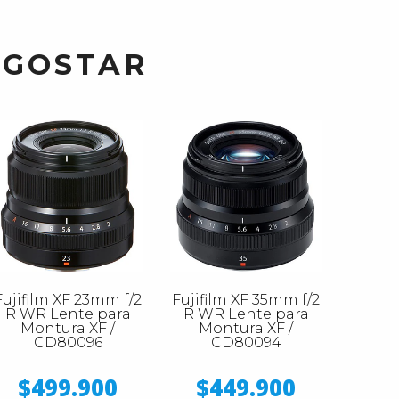
 GOSTAR
Fujifilm XF 23mm f/2
Fujifilm XF 35mm f/2
R WR Lente para
R WR Lente para
Montura XF /
Montura XF /
CD80096
CD80094
$499.900
$449.900