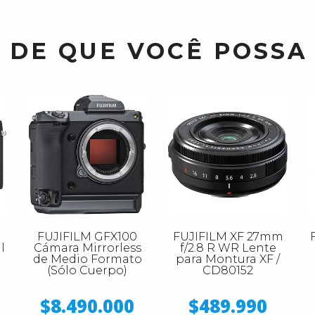
 DE QUE VOCÊ POSSA
FUJIFILM GFX100
FUJIFILM XF 27mm
l
Cámara Mirrorless
f/2.8 R WR Lente
de Medio Formato
para Montura XF /
(Sólo Cuerpo)
CD80152
$8.490.000
$489.990