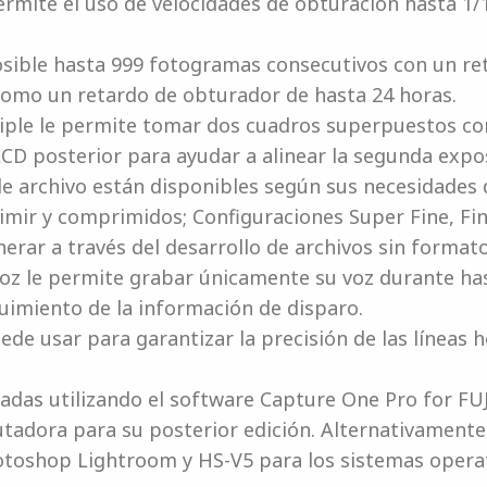
rmite el uso de velocidades de obturación hasta 1/
posible hasta 999 fotogramas consecutivos con un re
 como un retardo de obturador de hasta 24 horas.
iple le permite tomar dos cuadros superpuestos con
LCD posterior para ayudar a alinear la segunda expos
 archivo están disponibles según sus necesidades de
imir y comprimidos; Configuraciones Super Fine, Fin
erar a través del desarrollo de archivos sin formato
oz le permite grabar únicamente su voz durante has
uimiento de la información de disparo.
uede usar para garantizar la precisión de las líneas 
tadas utilizando el software Capture One Pro for F
tadora para su posterior edición. Alternativamente,
otoshop Lightroom y HS-V5 para los sistemas opera