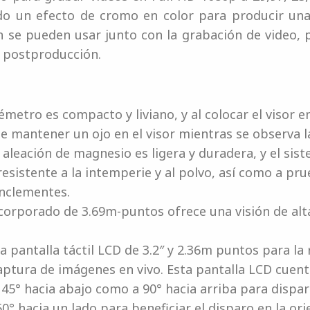
ido un efecto de cromo en color para producir una
 se pueden usar junto con la grabación de video, p
a postproducción.
lémetro es compacto y liviano, y al colocar el visor e
le mantener un ojo en el visor mientras se observa l
 aleación de magnesio es ligera y duradera, y el sis
resistente a la intemperie y al polvo, así como a pr
inclementes.
ncorporado de 3.69m-puntos ofrece una visión de al
 pantalla táctil LCD de 3.2″ y 2.36m puntos para l
ptura de imágenes en vivo. Esta pantalla LCD cuent
45° hacia abajo como a 90° hacia arriba para dispar
60° hacia un lado para beneficiar el disparo en la or