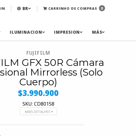
BR
0
IN
CARRINHO DE COMPRAS
ILUMINACION
IMPRESION
MÁS
FUJIFILM
ILM GFX 50R Cámara
sional Mirrorless (Solo
Cuerpo)
$3.990.900
SKU: CD80158
MAIS DETALHES