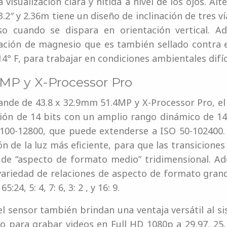
isualización clara y nítida a nivel de los ojos. Al
 3.2″ y 2.36m tiene un diseño de inclinación de tres 
uso cuando se dispara en orientación vertical. 
ación de magnesio que es también sellado contra el
° F, para trabajar en condiciones ambientales difíc
MP y X-Processor Pro
ande de 43.8 x 32.9mm 51.4MP y X-Processor Pro, e
ución de 14 bits con un amplio rango dinámico de 1
 100-12800, que puede extenderse a ISO 50-102400.
 de la luz más eficiente, para que las transiciones
a de “aspecto de formato medio” tridimensional. A
 variedad de relaciones de aspecto de formato gran
5:24, 5: 4, 7: 6, 3: 2 , y 16: 9.
l sensor también brindan una ventaja versátil al sis
o para grabar videos en Full HD 1080p a 29,97, 25,