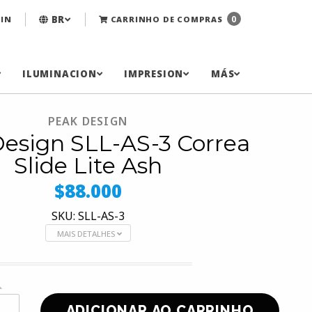
BR
0
IN
CARRINHO DE COMPRAS
ILUMINACION
IMPRESION
MÁS
PEAK DESIGN
esign SLL-AS-3 Correa
Slide Lite Ash
$88.000
SKU: SLL-AS-3
MAIS DETALHES