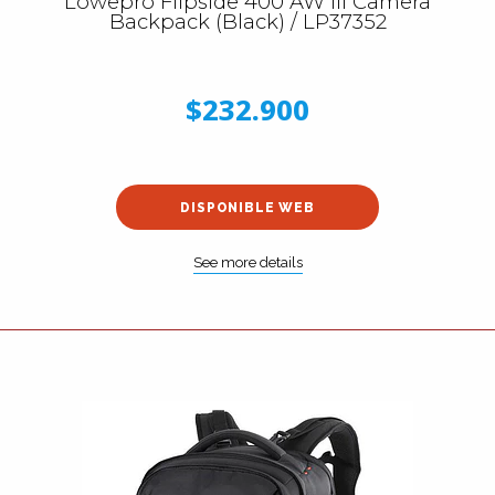
Lowepro Flipside 400 AW III Camera
Backpack (Black) / LP37352
$232.900
DISPONIBLE WEB
See more details