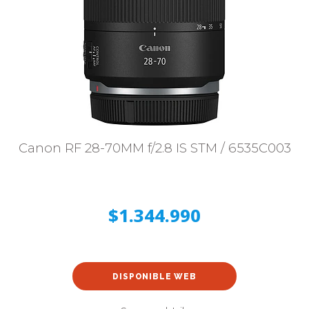
Canon RF 28-70MM f/2.8 IS STM / 6535C003
$1.344.990
DISPONIBLE WEB