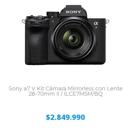
Sony a7 V Kit Cámara Mirrorless con Lente
28-70mm II / ILCE7M5M/BQ
$2.849.990