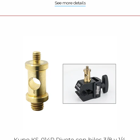
See more details
Kupo KS-014R Pivote con hilos 3/8 y 1/4.