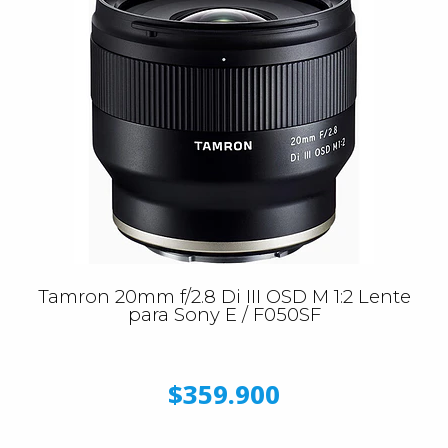
Tamron 20mm f/2.8 Di III OSD M 1:2 Lente
para Sony E / F050SF
$359.900