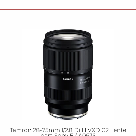
Tamron 28-75mm f/2.8 Di III VXD G2 Lente
para Sony E / A063S