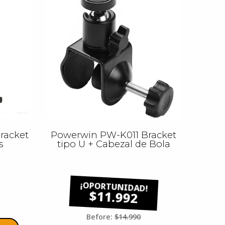
racket
Powerwin PW-K011 Bracket
s
tipo U + Cabezal de Bola
$11.992
Before:
$14.990