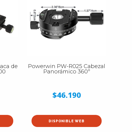
aca de
Powerwin PW-R025 Cabezal
00
Panorámico 360º
$46.190
DISPONIBLE WEB