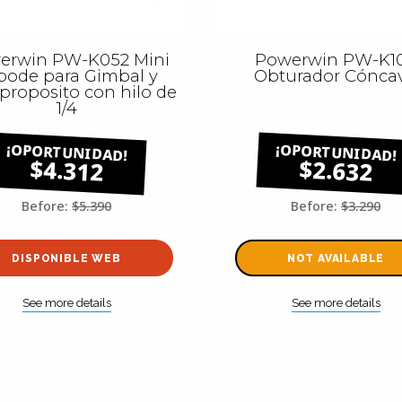
erwin PW-K052 Mini
Powerwin PW-K1
ipode para Gimbal y
Obturador Cónca
proposito con hilo de
1/4
$4.312
$2.632
Before:
$5.390
Before:
$3.290
DISPONIBLE WEB
NOT AVAILABLE
See more details
See more details