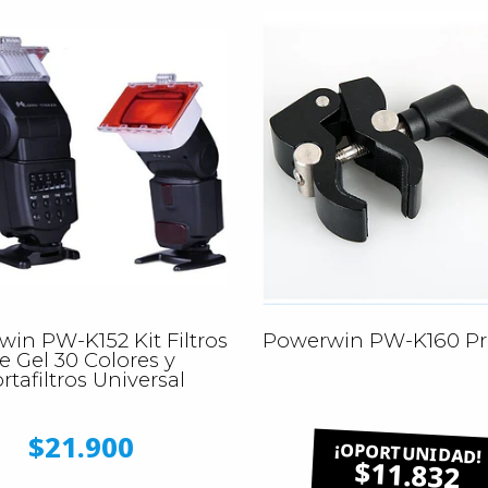
in PW-K152 Kit Filtros
Powerwin PW-K160 Pr
e Gel 30 Colores y
rtafiltros Universal
$21.900
$11.832