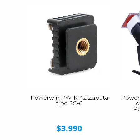
Powerwin PW-K142 Zapata
Powerw
tipo SC-6
d
Po
$3.990