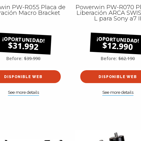
win PW-R055 Placa de
Powerwin PW-R070 Pl
ración Macro Bracket
Liberación ARCA SWIS
L para Sony a7 I
$31.992
$12.990
Before:
$39.990
Before:
$62.190
DISPONIBLE WEB
DISPONIBLE WEB
See more details
See more details