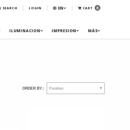
EN
0
SEARCH
LOGIN
CART
ILUMINACION
IMPRESION
MÁS
ORDER BY.: