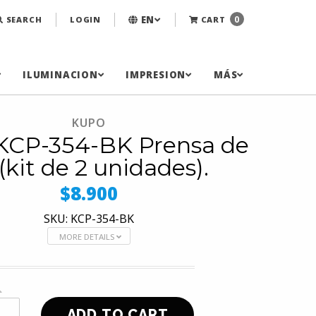
EN
0
SEARCH
LOGIN
CART
ILUMINACION
IMPRESION
MÁS
KUPO
KCP-354-BK Prensa de
 (kit de 2 unidades).
$8.900
SKU: KCP-354-BK
MORE DETAILS